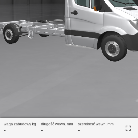
waga zabudowy kg
długość wewn. mm
szerokosć wewn. mm
fullscreen
-
-
-